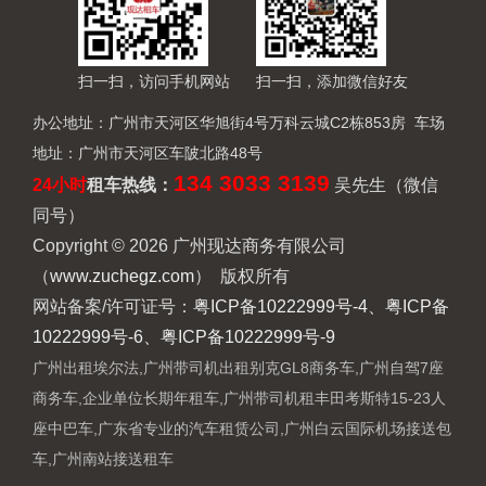
扫一扫，访问手机网站
扫一扫，添加微信好友
办公地址：广州市天河区华旭街4号万科云城C2栋853房 车场
地址：广州市天河区车陂北路48号
134 3033 3139
24小时
租车热线
：
吴先生（微信
同号）
Copyright © 2026 广州现达商务有限公司
（
www.zuchegz.com
） 版权所有
网站备案/许可证号：
粤ICP备10222999号-4、粤ICP备
10222999号-6、粤ICP备10222999号-9
广州出租埃尔法
,
广州带司机出租别克GL8商务车
,
广州自驾7座
商务车
,
企业单位长期年租车
,
广州带司机租丰田考斯特15-23人
座中巴车
,
广东省专业的汽车租赁公司
,
广州白云国际机场接送包
车
,
广州南站接送租车