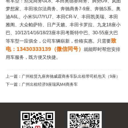
有车型：别克商务GL8、本田奥德赛商务、腾势D9、岚图
梦想家、丰田埃尔法商务、奔驰商务7-9座、奔驰S系、奥
迪A6L、小米SU7/YU7、本田CR-V、丰田凯美瑞、本田
雅阁、大众帕萨特、日产天籁、丰田卡罗拉、九龙18座小
巴、10/12/14/16/18/23座丰田考斯特中巴、30-55座大巴
致
等车型一应俱全，公司车辆崭新，价格实惠。只需要
电：13430333139（微信同号）
就能即时帮您安排
用车服务，既方便又快捷。
上一篇：
广州租赁九座奔驰威霆商务车队出租带司机包天（9座）
下一篇：
广州出租经济9座瑞风M4商务车